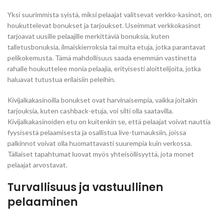
Yksi suurimmista syistä, miksi pelaajat valitsevat verkko-kasinot, on
houkuttelevat bonukset ja tarjoukset. Useimmat verkkokasinot
tarjoavat uusille pelaajille merkittäviä bonuksia, kuten
talletusbonuksia, ilmaiskierroksia tai muita etuja, jotka parantavat
pelikokemusta. Tämä mahdollisuus saada enemmän vastinetta
rahalle houkuttelee monia pelaajia, erityisesti aloittelijoita, jotka
haluavat tutustua erilaisiin peleihin.
Kivijalkakasinoilla bonukset ovat harvinaisempia, vaikka joitakin
tarjouksia, kuten cashback-etuja, voi silti olla saatavilla.
Kivijalkakasinoiden etu on kuitenkin se, että pelaajat voivat nauttia
fyysisestä pelaamisesta ja osallistua live-turnauksiin, joissa
palkinnot voivat olla huomattavasti suurempia kuin verkossa.
Tällaiset tapahtumat luovat myös yhteisöllisyyttä, jota monet
pelaajat arvostavat.
Turvallisuus ja vastuullinen
pelaaminen