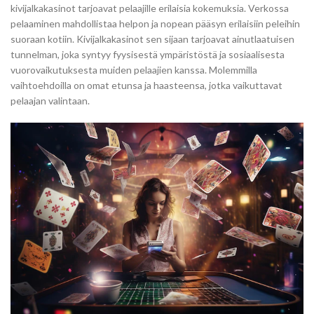
kivijalkakasinot tarjoavat pelaajille erilaisia kokemuksia. Verkossa
pelaaminen mahdollistaa helpon ja nopean pääsyn erilaisiin peleihin
suoraan kotiin. Kivijalkakasinot sen sijaan tarjoavat ainutlaatuisen
tunnelman, joka syntyy fyysisestä ympäristöstä ja sosiaalisesta
vuorovaikutuksesta muiden pelaajien kanssa. Molemmilla
vaihtoehdoilla on omat etunsa ja haasteensa, jotka vaikuttavat
pelaajan valintaan.